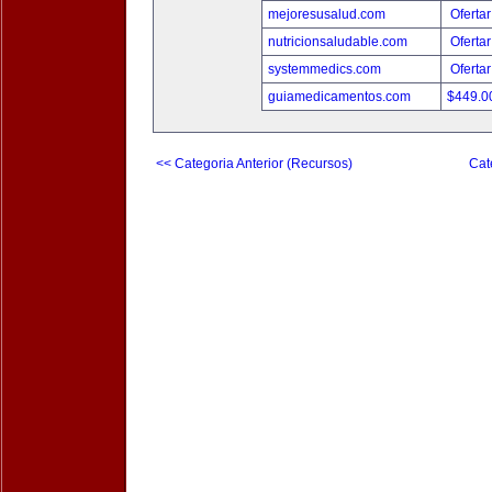
mejoresusalud.com
Ofertar
nutricionsaludable.com
Ofertar
systemmedics.com
Ofertar
guiamedicamentos.com
$449.
<< Categoria Anterior (Recursos)
Cat