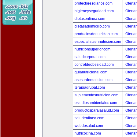
protectoresdiarios.com
Ofertar
higieneyseguridad.com
Ofertar
dietasenlinea.com
Ofertar
dietasadomicilio.com
Ofertar
productosdenutricion.com
Ofertar
especialistaennutricion.com
Ofertar
nutricionsuperior.com
Ofertar
saludcorporal.com
Ofertar
controldeobesidad.com
Ofertar
guianutricional.com
Ofertar
asesordenutricion.com
Ofertar
terapiagrupal.com
Ofertar
suplementosnutricion.com
Ofertar
estudiosambientales.com
Ofertar
productosparalasalud.com
Ofertar
saludenlinea.com
Ofertar
webdesalud.com
Ofertar
nutricocina.com
Ofertar