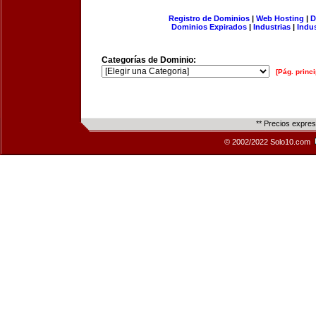
Registro de Dominios
|
Web Hosting
|
D
Dominios Expirados
|
Industrias
|
Indu
Categorías de Dominio:
[Pág. princi
** Precios expre
© 2002/2022 Solo10.com