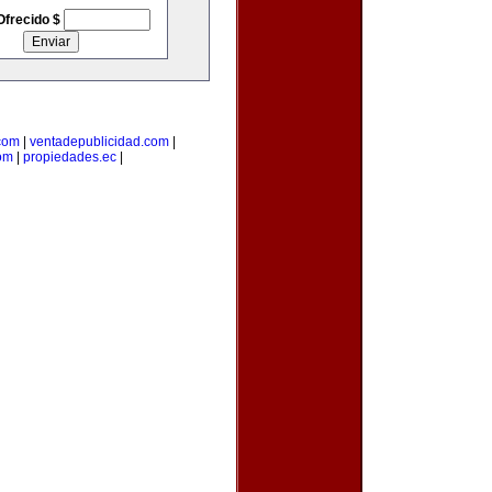
Ofrecido $
com
|
ventadepublicidad.com
|
om
|
propiedades.ec
|