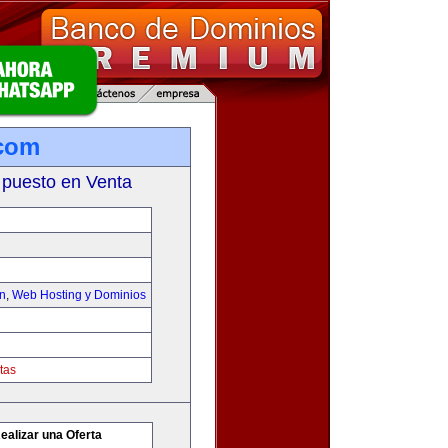
.com
 puesto en Venta
on
,
Web Hosting y Dominios
tas
ealizar una Oferta