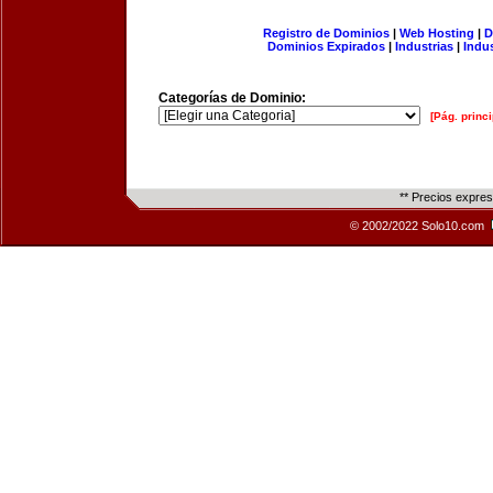
Registro de Dominios
|
Web Hosting
|
D
Dominios Expirados
|
Industrias
|
Indu
Categorías de Dominio:
[Pág. princi
** Precios expre
© 2002/2022 Solo10.com