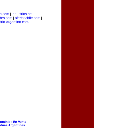
on.com
|
industrias.pe
|
des.com
|
ofertaschile.com
|
tria-argentina.com
|
ominios En Venta
strias Argentinas