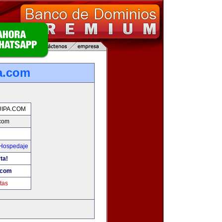
a.com
IPA.COM
.com
 Hospedaje
ta!
.com
tas