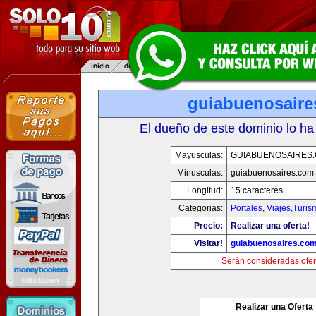
guiabuenosaire
El dueño de este dominio lo ha
Mayusculas:
GUIABUENOSAIRES
Minusculas:
guiabuenosaires.com
Longitud:
15 caracteres
Categorias:
Portales
,
Viajes,Turi
Precio:
Realizar una oferta!
Visitar!
guiabuenosaires.co
Serán consideradas ofer
Realizar una Oferta