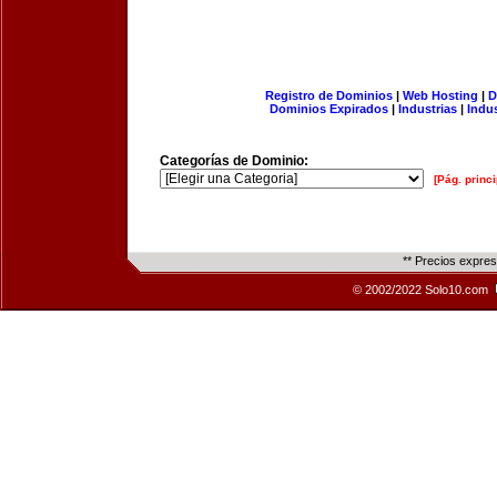
Registro de Dominios
|
Web Hosting
|
D
Dominios Expirados
|
Industrias
|
Indu
Categorías de Dominio:
[Pág. princi
** Precios expre
© 2002/2022 Solo10.com