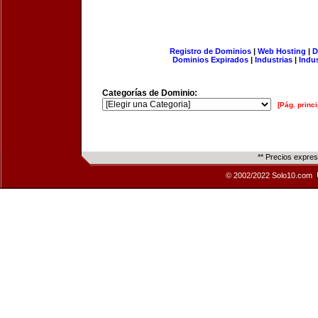
Registro de Dominios
|
Web Hosting
|
D
Dominios Expirados
|
Industrias
|
Indu
Categorías de Dominio:
[Pág. princi
** Precios expre
© 2002/2022 Solo10.com