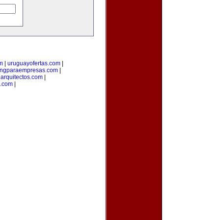
om
|
uruguayofertas.com
|
ingparaempresas.com
|
arquitectos.com
|
o.com
|