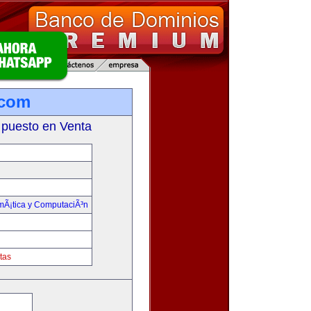
.com
 puesto en Venta
rmÃ¡tica y ComputaciÃ³n
tas