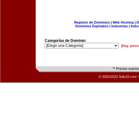
Registro de Dominios
|
Web Hosting
|
D
Dominios Expirados
|
Industrias
|
Indu
Categorías de Dominio:
[Pág. princi
** Precios expre
© 2002/2022 Solo10.com