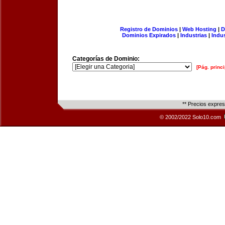
Registro de Dominios
|
Web Hosting
|
D
Dominios Expirados
|
Industrias
|
Indu
Categorías de Dominio:
[Pág. princi
** Precios expre
© 2002/2022 Solo10.com