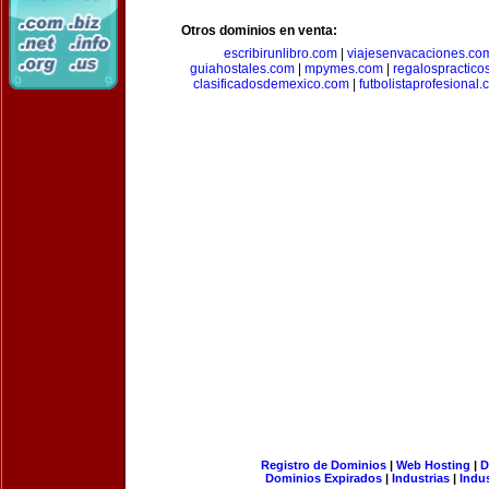
Otros dominios en venta:
escribirunlibro.com
|
viajesenvacaciones.co
guiahostales.com
|
mpymes.com
|
regalospractico
clasificadosdemexico.com
|
futbolistaprofesional
Registro de Dominios
|
Web Hosting
|
D
Dominios Expirados
|
Industrias
|
Indu