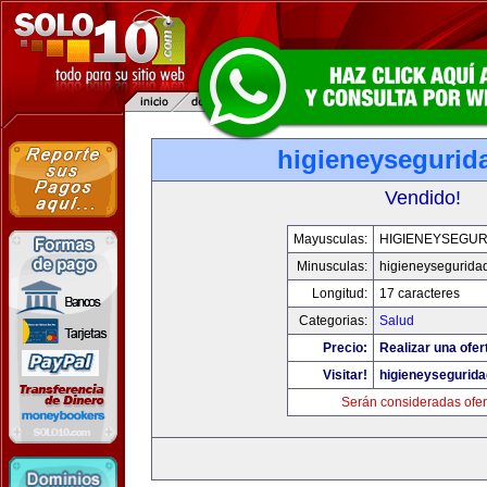
higieneysegurid
Vendido!
Mayusculas:
HIGIENEYSEGUR
Minusculas:
higieneysegurida
Longitud:
17 caracteres
Categorias:
Salud
Precio:
Realizar una ofer
Visitar!
higieneysegurid
Serán consideradas ofer