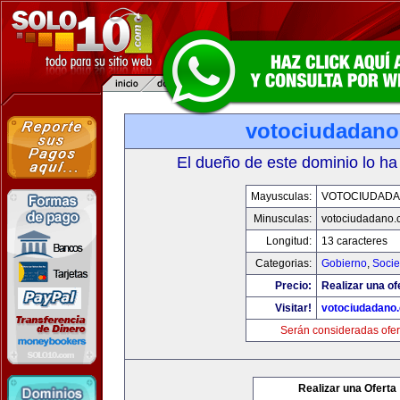
votociudadan
El dueño de este dominio lo ha
Mayusculas:
VOTOCIUDAD
Minusculas:
votociudadano
Longitud:
13 caracteres
Categorias:
Gobierno
,
Soci
Precio:
Realizar una of
Visitar!
votociudadano
Serán consideradas ofer
Realizar una Oferta