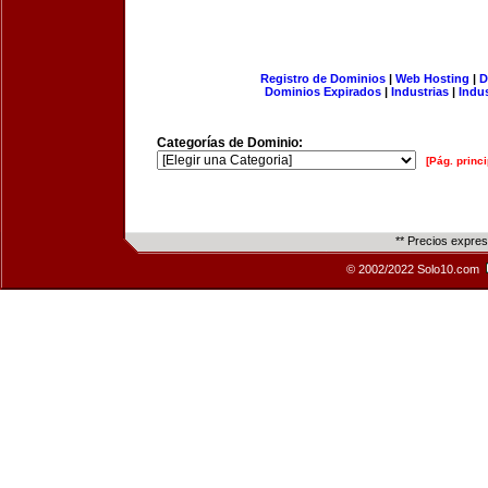
Registro de Dominios
|
Web Hosting
|
D
Dominios Expirados
|
Industrias
|
Indu
Categorías de Dominio:
[Pág. princi
** Precios expre
© 2002/2022 Solo10.com