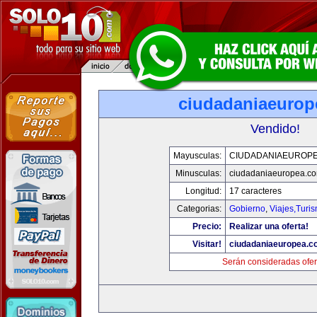
ciudadaniaeurop
Vendido!
Mayusculas:
CIUDADANIAEUROP
Minusculas:
ciudadaniaeuropea.c
Longitud:
17 caracteres
Categorias:
Gobierno
,
Viajes,Turi
Precio:
Realizar una oferta!
Visitar!
ciudadaniaeuropea.c
Serán consideradas ofer