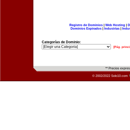
Registro de Dominios
|
Web Hosting
|
D
Dominios Expirados
|
Industrias
|
Indu
Categorías de Dominio:
[Pág. princi
** Precios expre
© 2002/2022 Solo10.com