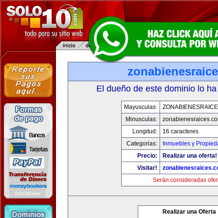
zonabienesraic
El dueño de este dominio lo ha
Mayusculas:
ZONABIENESRAIC
Minusculas:
zonabienesraices.c
Longitud:
16 caracteres
Categorias:
Inmuebles y Propie
Precio:
Realizar una oferta!
Visitar!
zonabienesraices.
Serán consideradas ofer
Realizar una Oferta