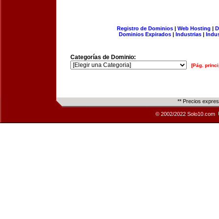
Registro de Dominios
|
Web Hosting
|
D
Dominios Expirados
|
Industrias
|
Indu
Categorías de Dominio:
[Pág. princi
** Precios expre
© 2002/2022 Solo10.com