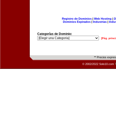
Registro de Dominios
|
Web Hosting
|
D
Dominios Expirados
|
Industrias
|
Indu
Categorías de Dominio:
[Pág. princi
** Precios expre
© 2002/2022 Solo10.com