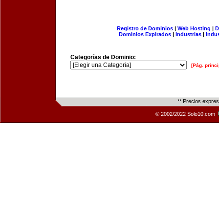
Registro de Dominios
|
Web Hosting
|
D
Dominios Expirados
|
Industrias
|
Indu
Categorías de Dominio:
[Pág. princi
** Precios expre
© 2002/2022 Solo10.com