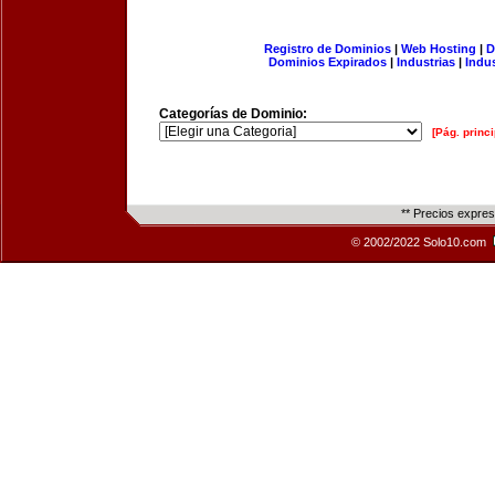
Registro de Dominios
|
Web Hosting
|
D
Dominios Expirados
|
Industrias
|
Indu
Categorías de Dominio:
[Pág. princi
** Precios expre
© 2002/2022 Solo10.com