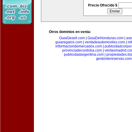
Precio Ofrecido $
Otros dominios en venta:
GuiaGesell.com
|
GuiaDeHonduras.com
|
ase
guiaregalos.com
|
ventadeautomoviles.com
|
in
informaciondemercados.com
|
publicidadcorpor
provinciadecordoba.com
|
ventasmadrid.c
publicidadargentina.com
|
propiedades.bi
gestordereservas.com