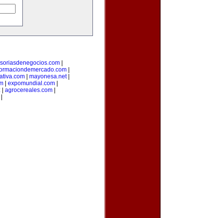
soriasdenegocios.com
|
formaciondemercado.com
|
ativa.com
|
mayonesa.net
|
om
|
expomundial.com
|
z
|
agrocereales.com
|
|