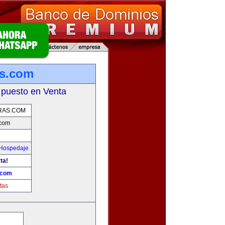
s.com
 puesto en Venta
RAS.COM
.com
 Hospedaje
ta!
.com
tas