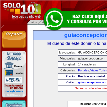
guiaconcepcio
El dueño de este dominio lo ha
Mayusculas:
GUIACONCEPCION.
Minusculas:
guiaconcepcion.com
Longitud:
14 caracteres
Categorias:
Portales
,
Viajes,Turi
Precio:
Realizar una oferta!
Visitar!
guiaconcepcion.com
Serán consideradas ofer
Realizar una Oferta