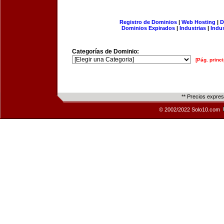
Registro de Dominios
|
Web Hosting
|
D
Dominios Expirados
|
Industrias
|
Indu
Categorías de Dominio:
[Pág. princi
** Precios expre
© 2002/2022 Solo10.com