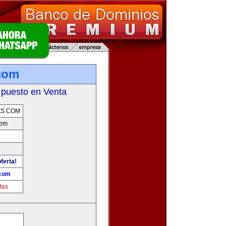
com
 puesto en Venta
AS.COM
com
ferta!
.com
tas