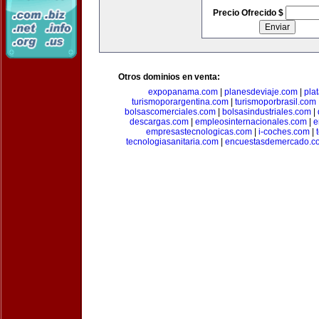
Precio Ofrecido $
Otros dominios en venta:
expopanama.com
|
planesdeviaje.com
|
pla
turismoporargentina.com
|
turismoporbrasil.com
bolsascomerciales.com
|
bolsasindustriales.com
|
descargas.com
|
empleosinternacionales.com
|
e
empresastecnologicas.com
|
i-coches.com
|
tecnologiasanitaria.com
|
encuestasdemercado.c