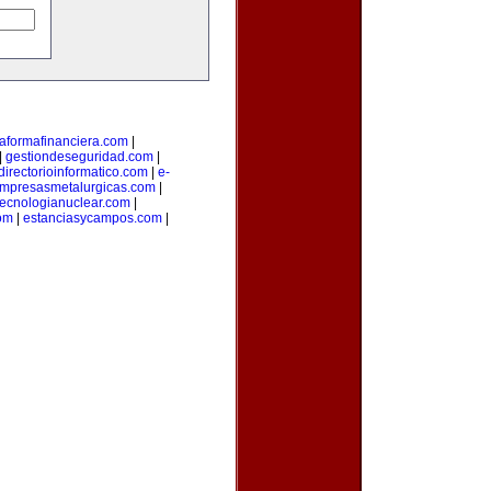
taformafinanciera.com
|
|
gestiondeseguridad.com
|
directorioinformatico.com
|
e-
mpresasmetalurgicas.com
|
tecnologianuclear.com
|
om
|
estanciasycampos.com
|