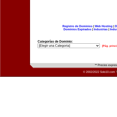
Registro de Dominios
|
Web Hosting
|
D
Dominios Expirados
|
Industrias
|
Indu
Categorías de Dominio:
[Pág. princi
** Precios expre
© 2002/2022 Solo10.com