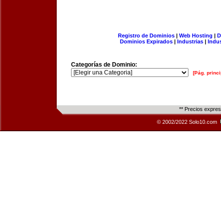
Registro de Dominios
|
Web Hosting
|
D
Dominios Expirados
|
Industrias
|
Indu
Categorías de Dominio:
[Pág. princi
** Precios expre
© 2002/2022 Solo10.com