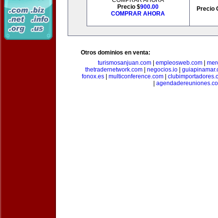
COMPRAR AHORA
Precio $
900.00
Precio 
COMPRAR AHORA
Otros dominios en venta:
turismosanjuan.com
|
empleosweb.com
|
mer
thetradernetwork.com
|
negocios.io
|
guiapinamar
fonox.es
|
multiconference.com
|
clubimportadores.
|
agendadereuniones.c