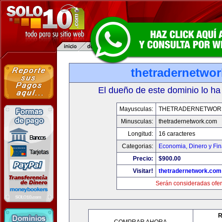
thetradernetwo
El dueño de este dominio lo ha
Mayusculas:
THETRADERNETWOR
Minusculas:
thetradernetwork.com
Longitud:
16 caracteres
Categorias:
Economia, Dinero y Fi
Precio:
$900.00
Visitar!
thetradernetwork.com
Serán consideradas ofer
R