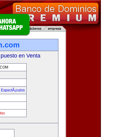
on.com
 puesto en Venta
.COM
y EspectÃ¡culos
m
tas