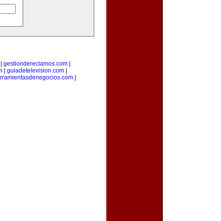
|
gestiondereclamos.com
|
m
|
guiadetelevision.com
|
rramientasdenegocios.com
|