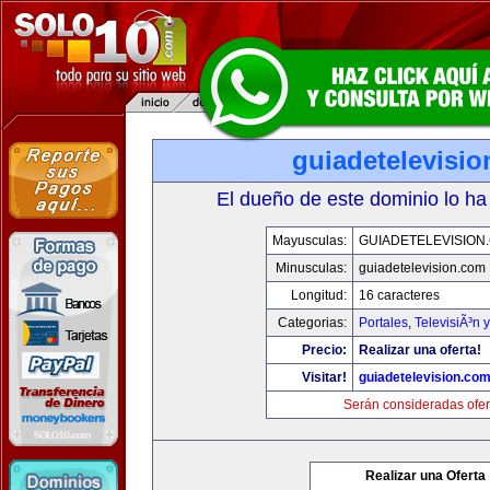
guiadetelevisi
El dueño de este dominio lo ha
Mayusculas:
GUIADETELEVISION
Minusculas:
guiadetelevision.com
Longitud:
16 caracteres
Categorias:
Portales
,
TelevisiÃ³n 
Precio:
Realizar una oferta!
Visitar!
guiadetelevision.co
Serán consideradas ofer
Realizar una Oferta