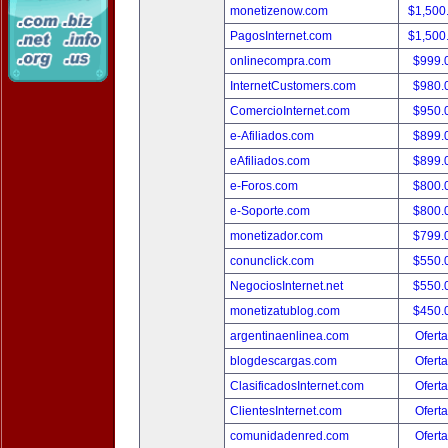
monetizenow.com
$1,500
PagosInternet.com
$1,500
onlinecompra.com
$999.
InternetCustomers.com
$980.
ComercioInternet.com
$950.
e-Afiliados.com
$899.
eAfiliados.com
$899.
e-Foros.com
$800.
e-Soporte.com
$800.
monetizador.com
$799.
conunclick.com
$550.
NegociosInternet.net
$550.
monetizatublog.com
$450.
argentinaenlinea.com
Oferta
blogdescargas.com
Oferta
ClasificadosInternet.com
Oferta
ClientesInternet.com
Oferta
comunidadenred.com
Oferta