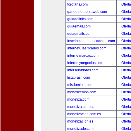
forofans.com
Oferta
ganedineroenlaweb.com
Oferta
guiadelinks.com
Oferta
guiaemail.com
Oferta
guiaemails.com
Oferta
inscripcionenbuscadores.com
Oferta
InternetClasificados.com
Oferta
internetmarcas.com
Oferta
internetynegocios.com
Oferta
interservidores.com
Oferta
listabrasil.com
Oferta
misdominios.net
Oferta
moneticemos.com
Oferta
monetiza.com
Oferta
monetiza.com.es
Oferta
monetizacion.com.es
Oferta
monetizacion.es
Oferta
monetizado.com
Oferta