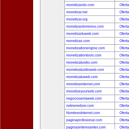
monetizando.com
Oferta
monetizar.net
Oferta
monetizar.org
Oferta
monetizardominios.com
Oferta
monetizartuweb.com
Oferta
monetizas.com
Oferta
monetizationengine.com
Oferta
monetizationtools.com
Oferta
monetizatusitio.com
Oferta
monetizatusitioweb.com
Oferta
monetizatuweb.com
Oferta
monetizeinternet.com
Oferta
monetizeyourweb.com
Oferta
negociosenlaweb.com
Oferta
netmonetizer.com
Oferta
NombresInternet.com
Oferta
paginaprofesional.com
Oferta
paginasinteresantes.com
Oferta