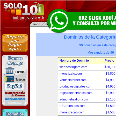
Dominios de la Categorí
99 dominios en esta categ
Mostrando 1 de 99
Nombre de Dominio
Precio
webhostingpro.com
$20,00
monetizalo.com
$9,800
VentasInternet.com
$4,999
productosdigitales.com
$4,950
registroelectronico.com
$2,900
admonetization.com
$2,150
e-Contenidos.com
$1,500
monetizacao.com
$1,500